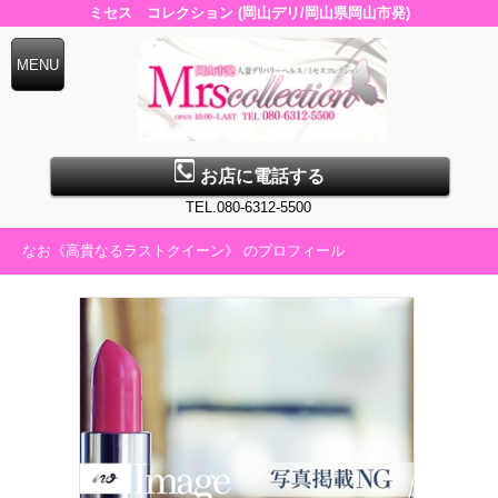
ミセス コレクション (岡山デリ/岡山県岡山市発)
お店に電話する
TEL.080-6312-5500
なお《高貴なるラストクイーン》 のプロフィール