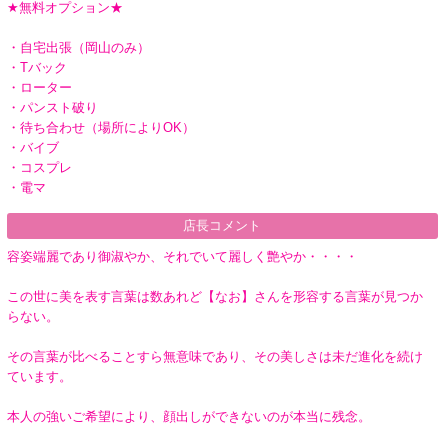
★無料オプション★
・自宅出張（岡山のみ）
・Tバック
・ローター
・パンスト破り
・待ち合わせ（場所によりOK）
・バイブ
・コスプレ
・電マ
店長コメント
容姿端麗であり御淑やか、それでいて麗しく艶やか・・・・
この世に美を表す言葉は数あれど【なお】さんを形容する言葉が見つか
らない。
その言葉が比べることすら無意味であり、その美しさは未だ進化を続け
ています。
本人の強いご希望により、顔出しができないのが本当に残念。