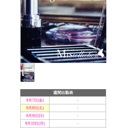
週間出勤表
8月7日(
金
)
-
8月8日(
土
)
-
8月9日(
日
)
-
8月10日(
月
)
-