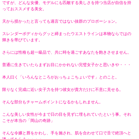
ですが、どんな女優、モデルにも匹敵する美しさを持つ当店が自信を持
っておススメする美女。
天から授かったと言っても過言ではない抜群のプロポーション。
スレンダーボディからグッと締まったウエストラインは本物ならではの
輝きを帯びています。
さらには性格も超一級品で、共に時を過ごすあなたを飽きさせません。
普通に生きていたらまずお目にかかれない完璧女子かと思いきや・・・
本人曰く「いろんなところがおっちょこちょいです」とのこと。
限りなく完成に近い女子力を持つ彼女が貴方だけに不意に見せる。
そんな部分もチャームポイントになるかもしれません。
こんな美しい女性が今まで日の目を見ずに埋もれていたという事。それ
こそが本当の「岡山の奇跡」
そんな令嬢と唇をかわし、手を施され、肌を合わせて口で舌で絶頂へと